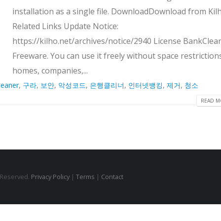
installation as a single file. DownloadDownload from Kil
Related Links Update Notice:
https://kilho.net/archives/notice/2940 License BankClean
Freeware. You can use it freely without space restriction
homes, companies,...
leaner
,
구라
,
보안
,
악성코드
,
은행클리너
,
인터넷뱅킹
,
제거
,
청소
READ MO
s Reserved.
Privacy Policy
|
Terms
|
Contact