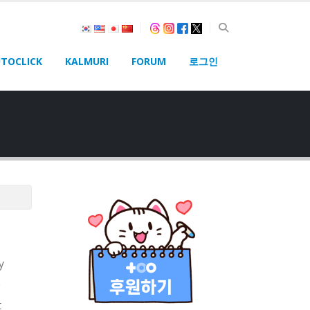
TOCLICK
KALMURI
FORUM
로그인
y
e
t