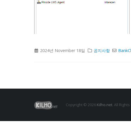
2024년 November 18일
공지사항
BankC
Copyright © 2026
Kilho.net
. All Right