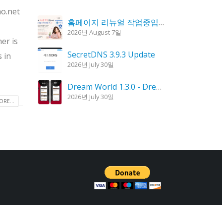
ho.net
홈페이지 리뉴얼 작업중입니다.
2026년 August 7일
er is
SecretDNS 3.9.3 Update
s in
2026년 July 30일
Dream World 1.3.0 - Dream Interpretation, Dream Analysis
2026년 July 30일
RE...
KPlayer 0.9.4 Update
2026년 July 28일
Goblin Candle 1.6.0 Update
2026년 July 23일