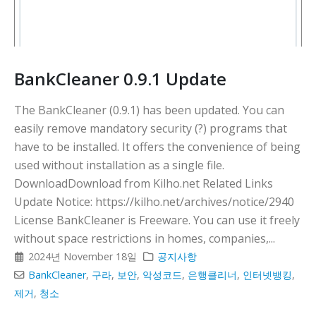
다
BankCleaner 0.9.1 Update
The BankCleaner (0.9.1) has been updated. You can
easily remove mandatory security (?) programs that
have to be installed. It offers the convenience of being
used without installation as a single file.
DownloadDownload from Kilho.net Related Links
Update Notice: https://kilho.net/archives/notice/2940
License BankCleaner is Freeware. You can use it freely
without space restrictions in homes, companies,...
2024년 November 18일
공지사항
BankCleaner
,
구라
,
보안
,
악성코드
,
은행클리너
,
인터넷뱅킹
,
제거
,
청소