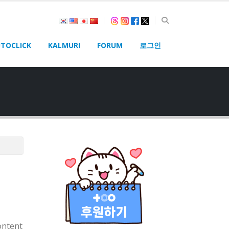
TOCLICK
KALMURI
FORUM
로그인
ontent