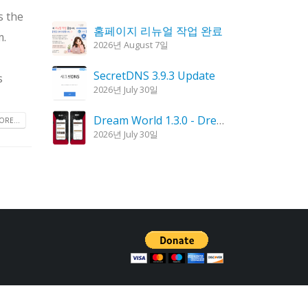
s the
홈페이지 리뉴얼 작업 완료
m.
2026년 August 7일
SecretDNS 3.9.3 Update
s
2026년 July 30일
Dream World 1.3.0 - Dream Interpretation, Dream Analysis
RE...
2026년 July 30일
KPlayer 0.9.4 Update
2026년 July 28일
Goblin Candle 1.6.0 Update
2026년 July 23일