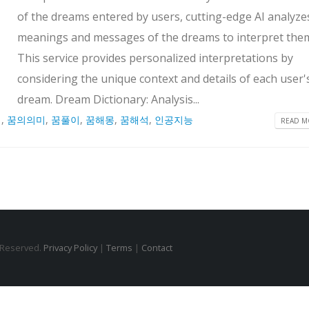
of the dreams entered by users, cutting-edge AI analyze
meanings and messages of the dreams to interpret the
This service provides personalized interpretations by
considering the unique context and details of each user'
dream. Dream Dictionary: Analysis...
계
,
꿈의의미
,
꿈풀이
,
꿈해몽
,
꿈해석
,
인공지능
READ MO
s Reserved.
Privacy Policy
|
Terms
|
Contact