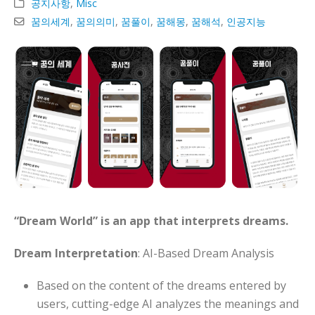
공지사항
,
Misc
꿈의세계
,
꿈의의미
,
꿈풀이
,
꿈해몽
,
꿈해석
,
인공지능
“Dream World” is an app that interprets dreams.
Dream Interpretation
: AI-Based Dream Analysis
Based on the content of the dreams entered by
users, cutting-edge AI analyzes the meanings and