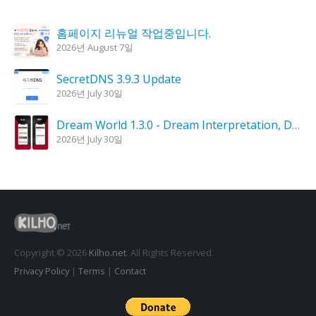
홈페이지 리뉴얼 작업중입니다.
2026년 August 7일
SecretDNS 3.9.3 Update
2026년 July 30일
Dream World 1.3.0 - Dream Interpretation, Dream Analysis
2026년 July 30일
KPlayer 0.9.4 Update
2026년 July 28일
Goblin Candle 1.6.0 Update
2026년 July 23일
Copyright © 2026
Kilho.net
. All Rights Reserved.
Privacy Policy
|
Terms
|
Contact