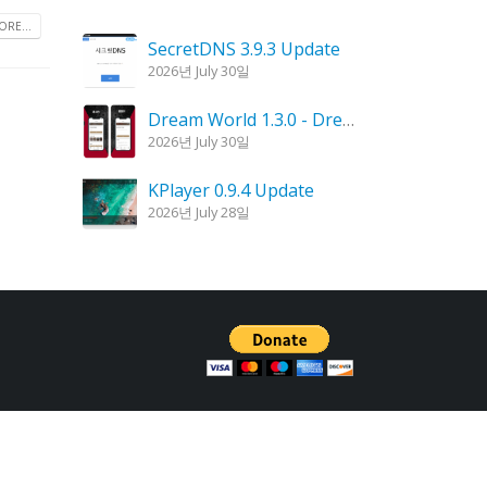
RE...
SecretDNS 3.9.3 Update
2026년 July 30일
Dream World 1.3.0 - Dream Interpretation, Dream Analysis
2026년 July 30일
KPlayer 0.9.4 Update
2026년 July 28일
Goblin Candle 1.6.0 Update
2026년 July 23일
Kalmuri 4.2.6 Update
2026년 July 23일