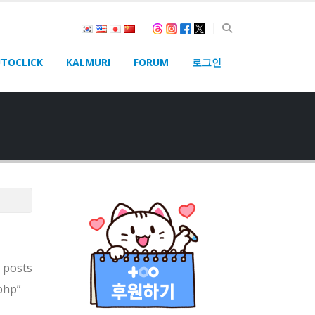
TOCLICK
KALMURI
FORUM
로그인
 posts
php”