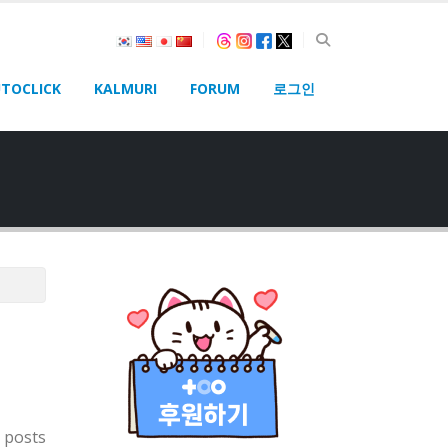
TOCLICK
KALMURI
FORUM
로그인
 posts