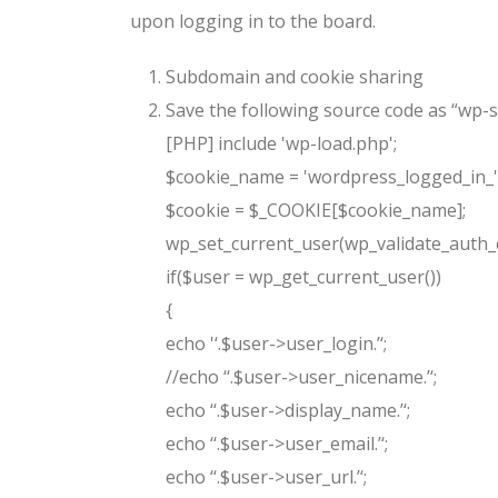
upon logging in to the board.
Subdomain and cookie sharing
Save the following source code as “wp-s
[PHP]
include 'wp-load.php';
$cookie_name = 'wordpress_logged_in_'.m
$cookie = $_COOKIE[$cookie_name];
wp_set_current_user(wp_validate_auth_co
if($user = wp_get_current_user())
{
echo '
‘.$user->user_login.’
‘;
//echo ‘
‘.$user->user_nicename.’
‘;
echo ‘
‘.$user->display_name.’
‘;
echo ‘
‘.$user->user_email.’
‘;
echo ‘
‘.$user->user_url.’
‘;