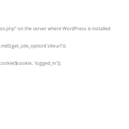
so.php” on the server where WordPress is installed
d5(get_site_option('siteurl'));
okie($cookie, 'logged_in'));