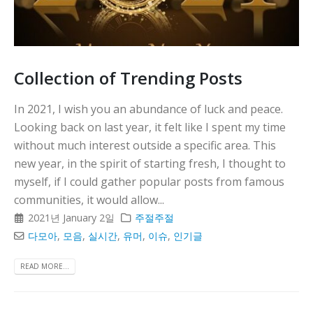
니다
Collection of Trending Posts
In 2021, I wish you an abundance of luck and peace.
Looking back on last year, it felt like I spent my time
without much interest outside a specific area. This
new year, in the spirit of starting fresh, I thought to
myself, if I could gather popular posts from famous
communities, it would allow...
2021년 January 2일
주절주절
다모아
,
모음
,
실시간
,
유머
,
이슈
,
인기글
READ MORE...