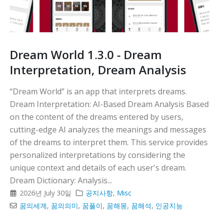
니다
Dream World 1.3.0 - Dream
Interpretation, Dream Analysis
“Dream World” is an app that interprets dreams.
Dream Interpretation: AI-Based Dream Analysis Based
on the content of the dreams entered by users,
cutting-edge AI analyzes the meanings and messages
of the dreams to interpret them. This service provides
personalized interpretations by considering the
unique context and details of each user's dream.
Dream Dictionary: Analysis...
2026년 July 30일
공지사항
,
Misc
꿈의세계
,
꿈의의미
,
꿈풀이
,
꿈해몽
,
꿈해석
,
인공지능