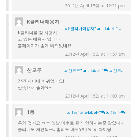
2012년 April 15일 at 12:21 pm
K클리너애용자
to K클리너애용자" aria-label="
to K클
K클리너를 잘 사용하
고 있는 애용자 입니다
홈페이지가 좋게 바뀌었내요.
2012년 April 15일 at 11:57 am
산모루
to 산모루" aria-label="
to 산모루">
잠깐 사이에 바뀌었네요!
산뜻해서 좋아요~
2012년 April 15일 at 11:03 am
1등
to 1등" aria-label="
to 1등">
우와 멋저요 ㅎㅎ 옛날 이후로 관리 안하시는줄 알았더니
클리너도 개편되구.. 홈피도 바뀌었네요 ㅎ 화이팅