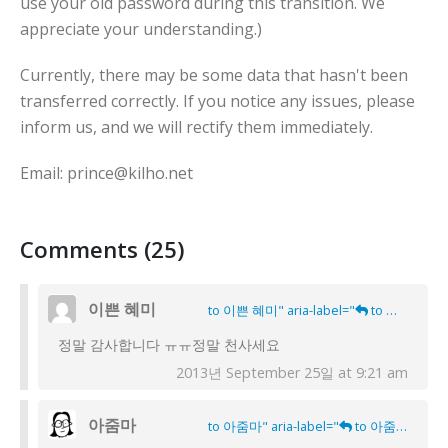
use your old password during this transition. We
appreciate your understanding.)
Currently, there may be some data that hasn't been
transferred correctly. If you notice any issues, please
inform us, and we will rectify them immediately.
Email: prince@kilho.net
Comments (25)
이쁜 혜미
to 이쁜 혜미" aria-label="
to 이쁜 혜미">
정말 감사합니다 ㅠㅠ정말 천사세요
2013년 September 25일 at 9:21 am
아줌마
to 아줌마" aria-label="
to 아줌마">