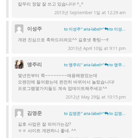
칼무리 정말 잘 쓰고 있습니다! ^_^
2013년 September 1일 at 12:29 am
이성주
to 이성주" aria-label="
to 이성주">
개편 진심으로 축하드리려요^^ 길호넷 홧팅~~!!
2013년 April 10일 at 9:11 pm
앵주리
to 앵주리" aria-label="
to 앵주리">
몇년전부터 쭉~~~~~~~~애용해왔었는데
오랜만에 들어왔는데 완전히 바뀌어서 놀랐습니다!
프로그램몇가지들도 계속 업데이트해주세요^^
2012년 May 29일 at 10:15 pm
김영준
to 김영준" aria-label="
to 김영준">
길호 사업은 잘 되어가는감?
ㅎㅎ 사이트 개편하니 좋네. ^^