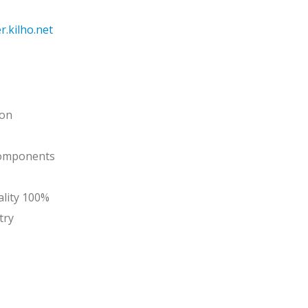
r.kilho.net
ion
 components
ality 100%
try