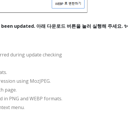
s been updated.
urred during update checking
ats.
pression using MozJPEG.
ch page.
d in PNG and WEBP formats.
ontext menu.