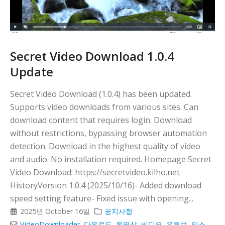
니다
Secret Video Download 1.0.4
Update
Secret Video Download (1.0.4) has been updated.
Supports video downloads from various sites. Can
download content that requires login. Download
without restrictions, bypassing browser automation
detection. Download in the highest quality of video
and audio. No installation required. Homepage Secret
Video Download: https://secretvideo.kilho.net
HistoryVersion 1.0.4 (2025/10/16)- Added download
speed setting feature- Fixed issue with opening...
2025년 October 16일
공지사항
VideoDownloader
,
다운로드
,
동영상
,
비디오
,
유튜브
,
인스