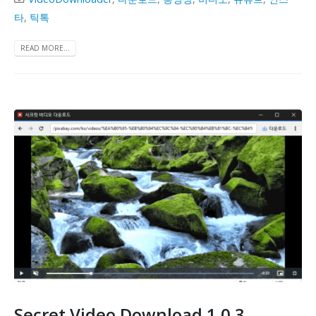
타
,
틱톡
READ MORE...
Secret Video Download 1.0.3