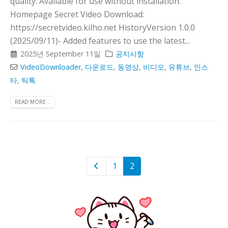
quality. Available for use without installation.
Homepage Secret Video Download:
https://secretvideo.kilho.net HistoryVersion 1.0.0
(2025/09/11)- Added features to use the latest...
2025년 September 11일
공지사항
VideoDownloader
,
다운로드
,
동영상
,
비디오
,
유튜브
,
인스
타
,
틱톡
READ MORE...
1
2