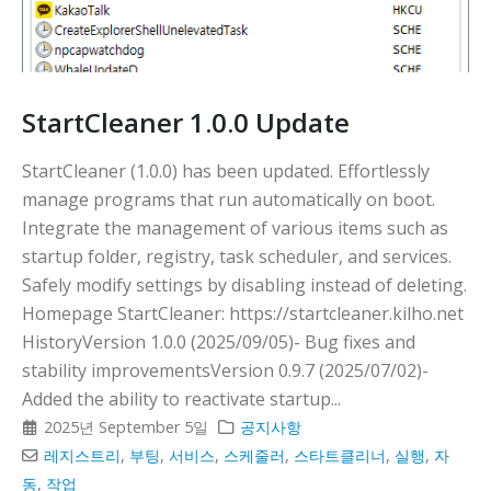
다
StartCleaner 1.0.0 Update
StartCleaner (1.0.0) has been updated. Effortlessly
manage programs that run automatically on boot.
Integrate the management of various items such as
startup folder, registry, task scheduler, and services.
Safely modify settings by disabling instead of deleting.
Homepage StartCleaner: https://startcleaner.kilho.net
HistoryVersion 1.0.0 (2025/09/05)- Bug fixes and
stability improvementsVersion 0.9.7 (2025/07/02)-
Added the ability to reactivate startup...
2025년 September 5일
공지사항
레지스트리
,
부팅
,
서비스
,
스케줄러
,
스타트클리너
,
실행
,
자
동
,
작업