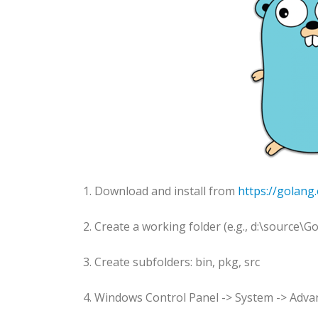
1. Download and install from
https://golang.
2. Create a working folder (e.g., d:\source\Go
3. Create subfolders: bin, pkg, src
4. Windows Control Panel -> System -> Adva