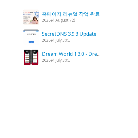
홈페이지 리뉴얼 작업 완료
2026년 August 7일
SecretDNS 3.9.3 Update
2026년 July 30일
Dream World 1.3.0 - Dream Interpretation, Dream Analysis
2026년 July 30일
KPlayer 0.9.4 Update
2026년 July 28일
Goblin Candle 1.6.0 Update
2026년 July 23일