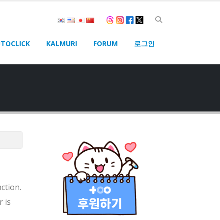
TOCLICK
KALMURI
FORUM
로그인
ction.
r is