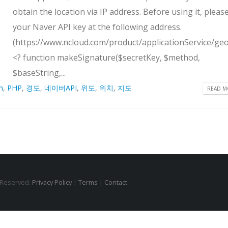
obtain the location via IP address. Before using it, pleas
your Naver API key at the following address.
(https://www.ncloud.com/product/applicationService/ge
<? function makeSignature($secretKey, $method,
$baseString,...
n
,
PHP
,
경도
,
네이버API
,
위도
,
위치
,
지도
READ MO
s Reserved.
Privacy Policy
|
Terms
|
Contact