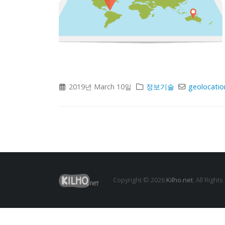
2019년 March 10일
정보기술
geolocatio
Copyright © 2026
Kilho.net
. All Right