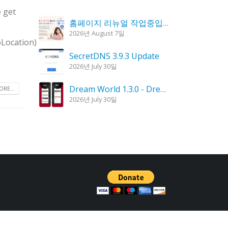
e get
홈페이지 리뉴얼 작업중입니다.
2026년 August 7일
oLocation)
SecretDNS 3.9.3 Update
2026년 July 30일
Dream World 1.3.0 - Dream Interpretation, Dream Analysis
RE...
2026년 July 30일
KPlayer 0.9.4 Update
2026년 July 28일
Goblin Candle 1.6.0 Update
2026년 July 23일